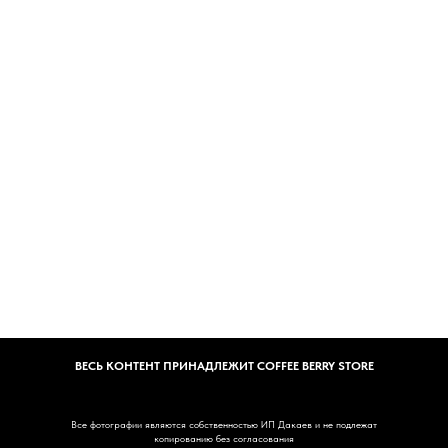
ВЕСЬ КОНТЕНТ ПРИНАДЛЕЖИТ COFFEE BERRY STORE
Все фотографии являются собственностью ИП Дакаев и не подлежат
копированию без согласования