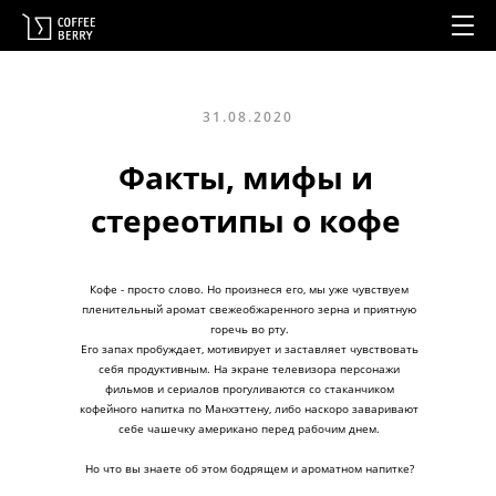
31.08.2020
Факты, мифы и
стереотипы о кофе
Кофе - просто слово. Но произнеся его, мы уже чувствуем
пленительный аромат свежеобжаренного зерна и приятную
горечь во рту.
Его запах пробуждает, мотивирует и заставляет чувствовать
себя продуктивным. На экране телевизора персонажи
фильмов и сериалов прогуливаются со стаканчиком
кофейного напитка по Манхэттену, либо наскоро заваривают
себе чашечку американо перед рабочим днем.
Но что вы знаете об этом бодрящем и ароматном напитке?