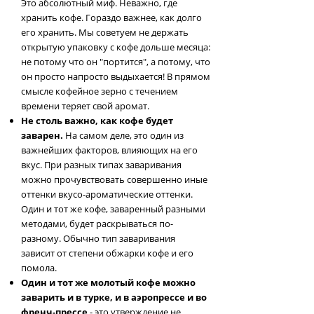
Это абсолютный миф. Неважно, где
хранить кофе. Гораздо важнее, как долго
его хранить. Мы советуем не держать
открытую упаковку с кофе дольше месяца:
не потому что он "портится", а потому, что
он просто напросто выдыхается! В прямом
смысле кофейное зерно с течением
времени теряет свой аромат.
Не столь важно, как кофе будет
заварен.
На самом деле, это один из
важнейших факторов, влияющих на его
вкус. При разных типах заваривания
можно прочувствовать совершенно иные
оттенки вкусо-ароматические оттенки.
Один и тот же кофе, заваренный разными
методами, будет раскрываться по-
разному. Обычно тип заваривания
зависит от степени обжарки кофе и его
помола.
Один и тот же молотый кофе можно
заварить и в турке, и в аэропрессе и во
френч-прессе
- это утверждение не